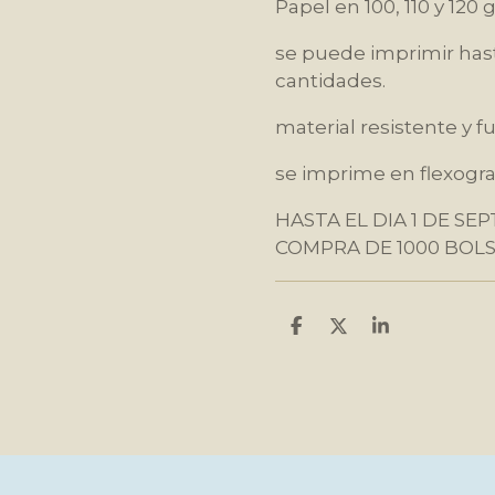
Papel en 100, 110 y 120
se puede imprimir has
cantidades.
material resistente y f
se imprime en flexogra
HASTA EL DIA 1 DE S
COMPRA DE 1000 BOL
C
C
C
o
o
o
m
m
m
p
p
p
a
a
a
r
r
r
t
t
t
i
i
i
r
r
r