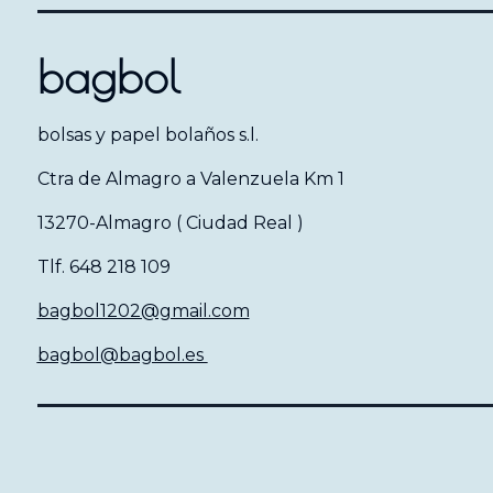
bagbol
bolsas y papel bolaños s.l.
Ctra de Almagro a Valenzuela Km 1
13270-Almagro ( Ciudad Real )
Tlf. 648 218 109
bagbol1202@gmail.com
bagbol@bagbol.es