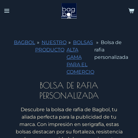
Ir
al
contenido
principal
BAGBOL
»
NUESTRO
»
BOLSAS
»
Bolsa de
PRODUCTO
ALTA
rafia
GAMA
personalizada
PARA EL
COMERCIO
BOLSA DE RAFIA
PERSONALIZADA
Descubre la bolsa de rafia de Bagbol, tu
aliada perfecta para la publicidad de tu
marca. Con impresión en serigrafía, estas
bolsas destacan por su fortaleza, resistencia