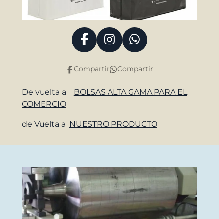
F
I
W
a
n
h
c
s
a
Compartir
Compartir
e
t
t
b
a
s
De vuelta a
BOLSAS ALTA GAMA PARA EL
o
g
A
COMERCIO
o
r
p
de Vuelta a
NUESTRO PRODUCTO
k
a
p
m