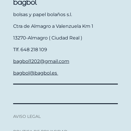
bagbol
bolsas y papel bolaños s.l.
Ctra de Almagro a Valenzuela Km 1
13270-Almagro ( Ciudad Real )
Tlf. 648 218 109
bagbol1202@gmail.com
bagbol@bagbol.es
AVISO LEGAL